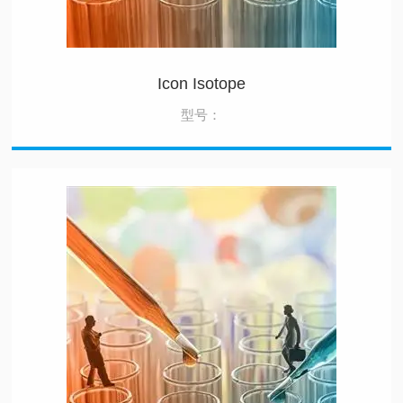
Icon Isotope
型号：