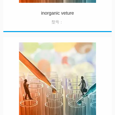
inorganic veture
型号：