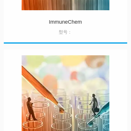
ImmuneChem
型号：