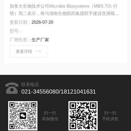
加拿大生物技术公司Microbix Biosystems（MBX.TO: 行
情）周二表示，将与湖南生物医药集团联手建设亚洲规模
蕞大的流感疫苗生产基地。
更新日期：
2026-07-20
型号：
厂商性质：
生产厂家
查看详情
联系电话
021-34556080/18121041631
扫一扫
扫一扫
添加微信
手机浏览