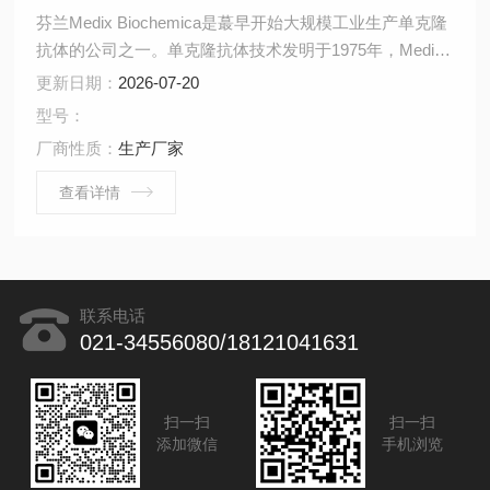
芬兰Medix Biochemica是蕞早开始大规模工业生产单克隆
抗体的公司之一。单克隆抗体技术发明于1975年，Medix
biochemica于1978年首先将其应用于工业规模生产。
更新日期：
2026-07-20
型号：
厂商性质：
生产厂家
查看详情
联系电话
021-34556080/18121041631
扫一扫
扫一扫
添加微信
手机浏览