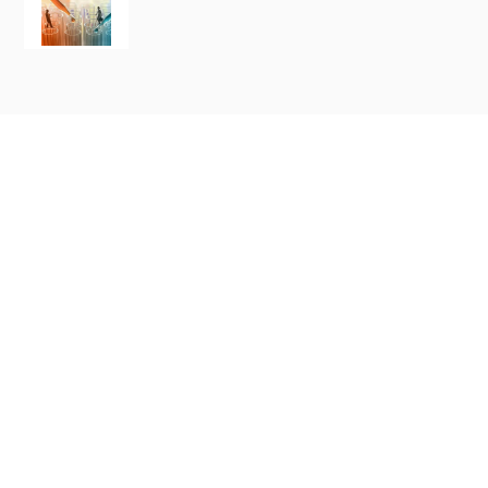
详
产品分类
PRODUCT CLASSIFICATION
Acris abc
d DSHB 
试剂盒
短，价格优
关键词:
Pol
ELISA试剂盒
简介：我公
耗材、培养
抗体
全国总代理