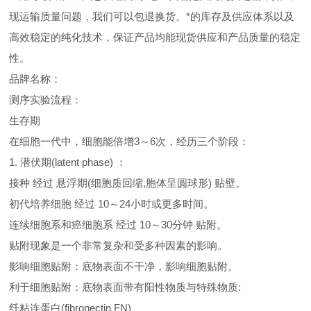
现运输质量问题，我们可以包退换货。
*的库存及供应体系以及
高效稳定的纯化技术，保证产品均能现货供应和产品质量的稳定
性。
品牌名称：
测序实验流程：
生存期
在细胞一代中，细胞能倍增3～6次，经历三个阶段：
1. 潜伏期(latent phase) ：
接种 经过 悬浮期(细胞质回缩,胞体呈圆球形) 贴壁。
初代培养细胞 经过 10～24小时或更多时间。
连续细胞系和癌细胞系 经过 10～30分钟 贴附。
贴附现象是一个非常复杂和受多种因素的影响。
影响细胞贴附：底物表面不干净，影响细胞贴附。
利于细胞贴附：底物表面带有阳性物质与特殊物质:
纤粘连蛋白(fibronectin FN)、