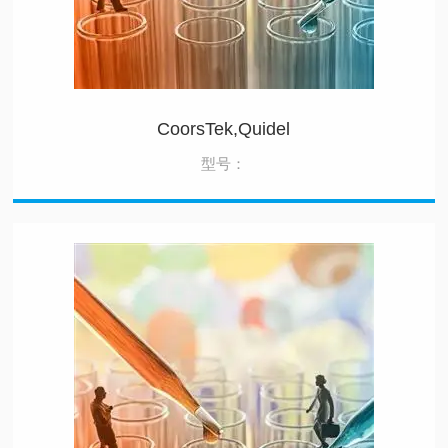
CoorsTek,Quidel
型号：