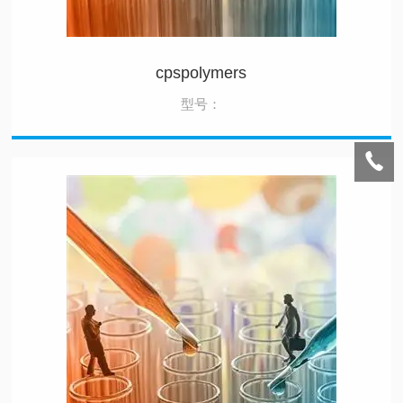
cpspolymers
型号：