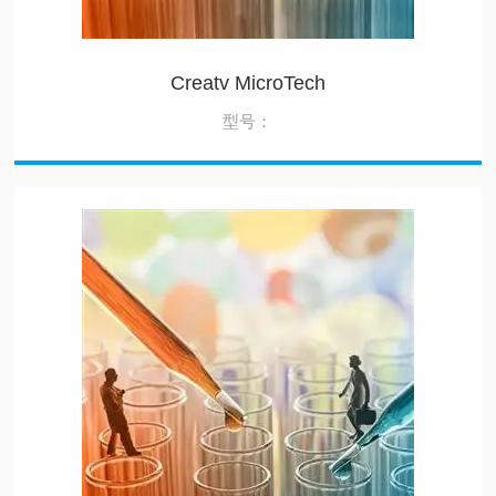
Creatv MicroTech
型号：