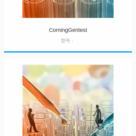
CorningGentest
型号：