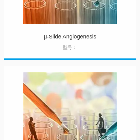
µ-Slide Angiogenesis
型号：