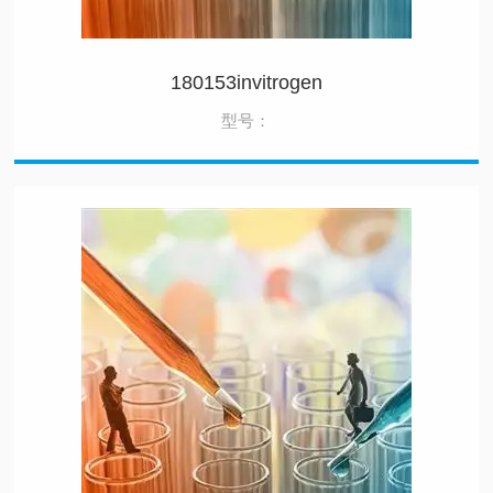
180153invitrogen
型号：