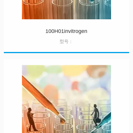
100H01invitrogen
型号：