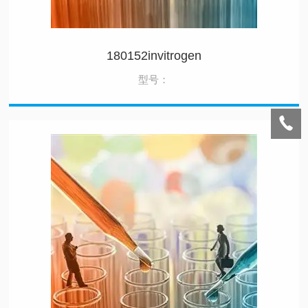
180152invitrogen
型号：