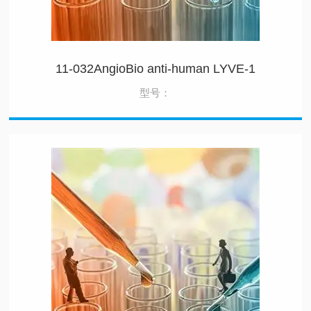
11-032AngioBio anti-human LYVE-1
型号：