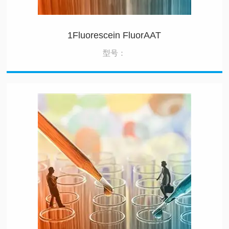
1Fluorescein FluorAAT
型号：