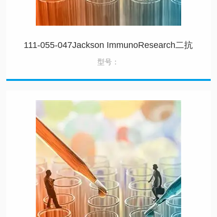
111-055-047Jackson ImmunoResearch二抗
型号：