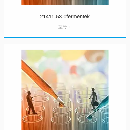
21411-53-0fermentek
型号：