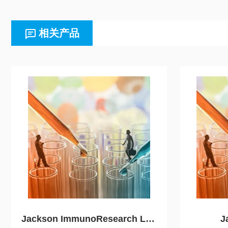
相关产品
Jackson ImmunoResearch Laboratories（JIRL）
J