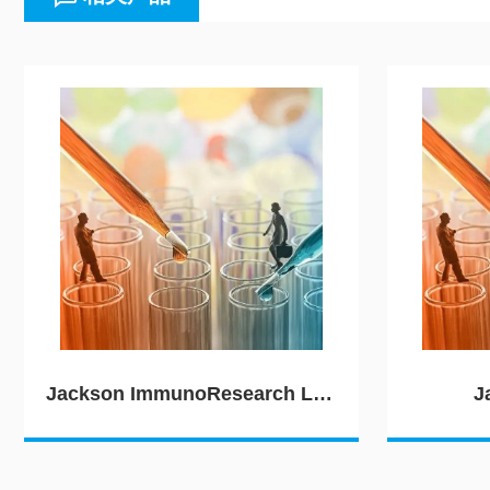
Jackson ImmunoResearch Laboratories（JIRL）
J