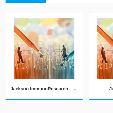
Jackson ImmunoResearch Laboratories（JIRL）
J