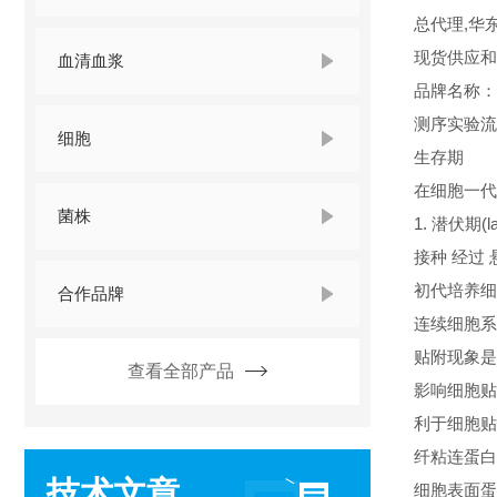
总代理,华
现货供应和
血清血浆
品牌名称
测序实验流
细胞
生存期
在细胞一代
菌株
1. 潜伏期(la
接种 经过
初代培养细
合作品牌
连续细胞系
贴附现象是
查看全部产品
影响细胞贴
利于细胞贴
纤粘连蛋白(fi
技术文章
细胞表面蛋白(ce