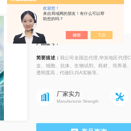
欢迎您！
来自局域网的朋友！有什么可以帮
CDN isotopes
助您的吗？
产品型号：
简要描述：
我公司全国总代理,华东地区代理CDN
盒、细胞、抗体、生物试剂、耗材、培养基
透明度高，代做ELISA实验等。
厂家实力
Manufacturer Strength