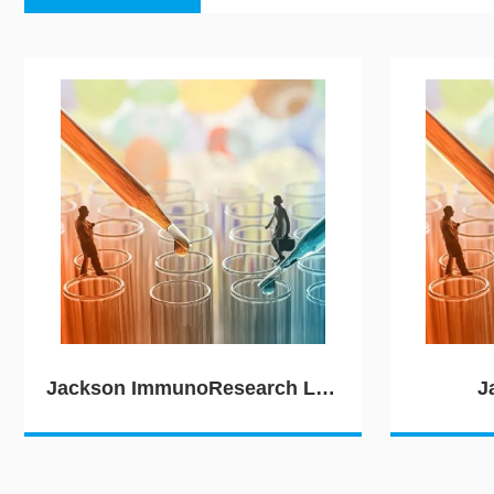
Jackson ImmunoResearch Laboratories（JIRL）
J