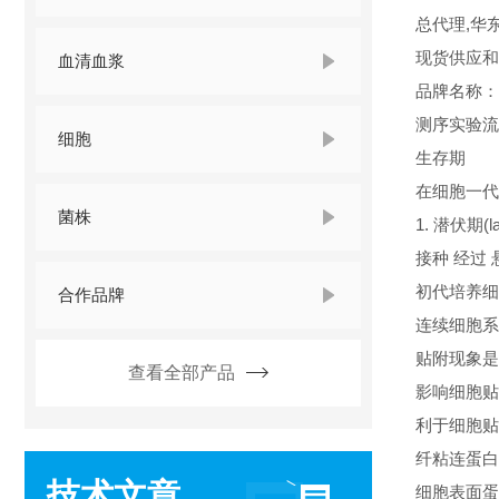
总代理,华
现货供应和
血清血浆
品牌名称
测序实验流
细胞
生存期
在细胞一代
菌株
1. 潜伏期(la
接种 经过
初代培养细
合作品牌
连续细胞系
贴附现象是
查看全部产品
影响细胞贴
利于细胞贴
纤粘连蛋白(fi
技术文章
细胞表面蛋白(ce