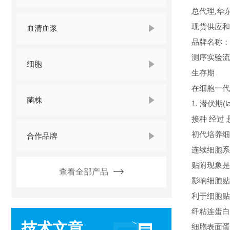
总代理,华
现货供应和
血清血浆
品牌名称
测序实验流
细胞
生存期
在细胞一代
菌株
1. 潜伏期(la
接种 经过
初代培养细
合作品牌
连续细胞系
贴附现象是
查看全部产品
影响细胞贴
利于细胞贴
纤粘连蛋白(fi
技术文章
细胞表面蛋白(ce