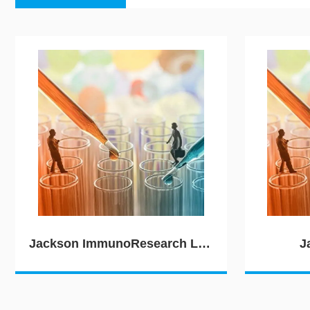
Jackson ImmunoResearch Laboratories（JIRL）
J