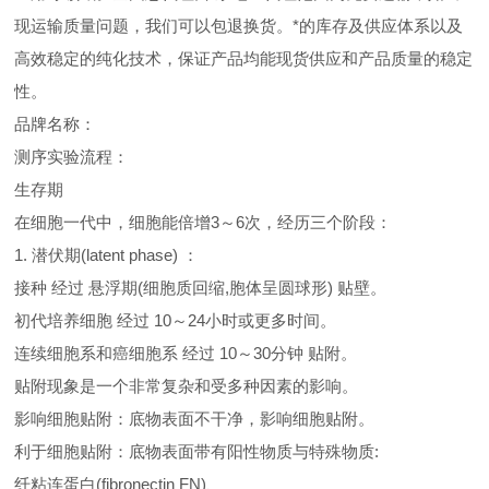
现运输质量问题，我们可以包退换货。
*的库存及供应体系以及
高效稳定的纯化技术，保证产品均能现货供应和产品质量的稳定
性。
品牌名称：
测序实验流程：
生存期
在细胞一代中，细胞能倍增3～6次，经历三个阶段：
1. 潜伏期(latent phase) ：
接种 经过 悬浮期(细胞质回缩,胞体呈圆球形) 贴壁。
初代培养细胞 经过 10～24小时或更多时间。
连续细胞系和癌细胞系 经过 10～30分钟 贴附。
贴附现象是一个非常复杂和受多种因素的影响。
影响细胞贴附：底物表面不干净，影响细胞贴附。
利于细胞贴附：底物表面带有阳性物质与特殊物质:
纤粘连蛋白(fibronectin FN)、