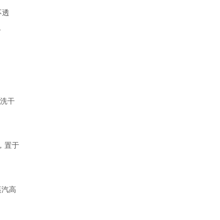
为不透
。
冲洗干
钟，置于
是蒸汽高