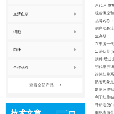
总代理,华
现货供应和
血清血浆
品牌名称
测序实验流
细胞
生存期
在细胞一代
菌株
1. 潜伏期(la
接种 经过
初代培养细
合作品牌
连续细胞系
贴附现象是
查看全部产品
影响细胞贴
利于细胞贴
纤粘连蛋白(fi
技术文章
细胞表面蛋白(ce