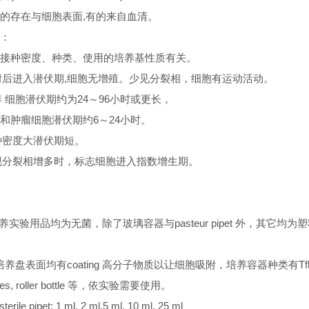
的存在与细胞表面,有的来自血清。
：
接种密度、种类、使用的培养基性质有关。
贴附后进入潜伏期,细胞无增殖。少见分裂相，细胞有运动活动。
养 细胞潜伏期约为24～96小时或更长，
和肿瘤细胞潜伏期约6～24小时。
接种密度大潜伏期短。
出现分裂相增多时，标志细胞进入指数增生期。
胞培养实验用品均为无菌，除了玻璃容器与pasteur pipet 外，其它均为
C 级培养盘表面均有coating 高分子物质以让细胞吸附，培养容器种类有Tfla
ishes, roller bottle 等，依实验需要使用。
 sterile pipet: 1 ml, 2 ml,5 ml, 10 ml, 25 ml