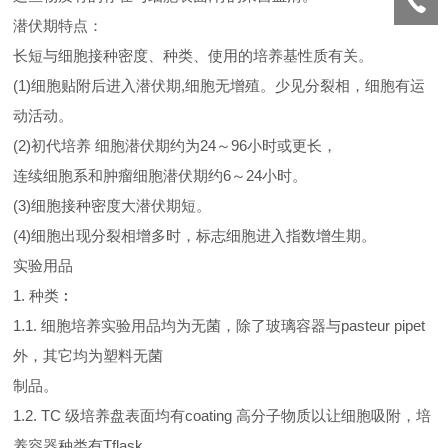
潜伏期特点：
长短与细胞接种密度、种类、使用的培养基性质有关。
(1)细胞贴附后进入潜伏期,细胞无增殖。少见分裂相，细胞有运
动活动。
(2)初代培养 细胞潜伏期约为24～96小时或更长，
连续细胞系和肿瘤细胞潜伏期约6～24小时。
(3)细胞接种密度大潜伏期短。
(4)细胞出现分裂相增多时，标志细胞进入指数增生期。
实验用品
1. 种类︰
1.1. 细胞培养实验用品均为无菌，除了玻璃容器与pasteur pipet
外，其它均为塑料无菌
制品。
1.2. TC 级培养盘表面均有coating 高分子物质以让细胞吸附，培
养容器种类有Tflask,