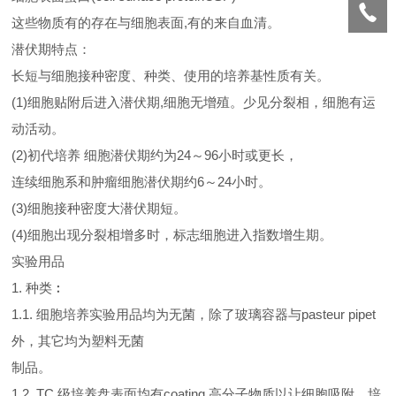
这些物质有的存在与细胞表面,有的来自血清。
潜伏期特点：
长短与细胞接种密度、种类、使用的培养基性质有关。
(1)细胞贴附后进入潜伏期,细胞无增殖。少见分裂相，细胞有运
动活动。
(2)初代培养 细胞潜伏期约为24～96小时或更长，
连续细胞系和肿瘤细胞潜伏期约6～24小时。
(3)细胞接种密度大潜伏期短。
(4)细胞出现分裂相增多时，标志细胞进入指数增生期。
实验用品
1. 种类︰
1.1. 细胞培养实验用品均为无菌，除了玻璃容器与pasteur pipet
外，其它均为塑料无菌
制品。
1.2. TC 级培养盘表面均有coating 高分子物质以让细胞吸附，培