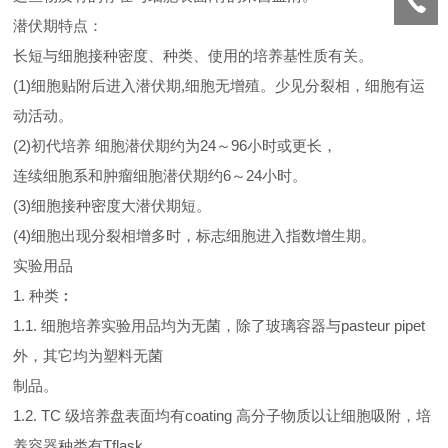
潜伏期特点：
长短与细胞接种密度、种类、使用的培养基性质有关。
(1)细胞贴附后进入潜伏期,细胞无增殖。少见分裂相，细胞有运
动活动。
(2)初代培养 细胞潜伏期约为24～96小时或更长，
连续细胞系和肿瘤细胞潜伏期约6～24小时。
(3)细胞接种密度大潜伏期短。
(4)细胞出现分裂相增多时，标志细胞进入指数增生期。
实验用品
1. 种类︰
1.1. 细胞培养实验用品均为无菌，除了玻璃容器与pasteur pipet
外，其它均为塑料无菌
制品。
1.2. TC 级培养盘表面均有coating 高分子物质以让细胞吸附，培
养容器种类有Tflask,