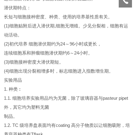
潜伏期特点：
长短与细胞接种密度、种类、使用的培养基性质有关。
(1)细胞贴附后进入潜伏期,细胞无增殖。少见分裂相，细胞有运
动活动。
(2)初代培养 细胞潜伏期约为24～96小时或更长，
连续细胞系和肿瘤细胞潜伏期约6～24小时。
(3)细胞接种密度大潜伏期短。
(4)细胞出现分裂相增多时，标志细胞进入指数增生期。
实验用品
1. 种类︰
1.1. 细胞培养实验用品均为无菌，除了玻璃容器与pasteur pipet
外，其它均为塑料无菌
制品。
1.2. TC 级培养盘表面均有coating 高分子物质以让细胞吸附，培
养容器种类有Tflask,