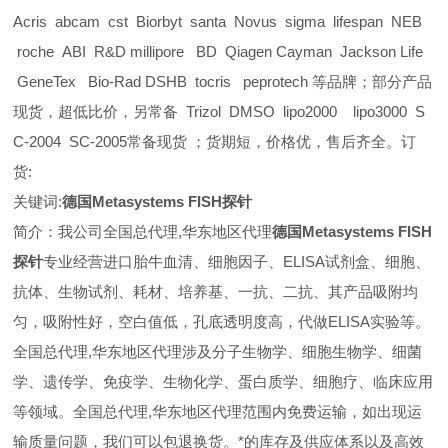
Acris abcam cst Biorbyt santa Novus sigma lifespan NEB
roche ABI R&D millipore BD Qiagen Cayman Jackson Life
GeneTex Bio-Rad DSHB tocris peprotech 等品牌；部分产品
现货，超低比价，另常备 Trizol DMSO lipo2000 lipo3000 S
C-2004 SC-2005常备现货 ；货期短，价格优，售后齐全。订
货:
关键词:
德国Metasystems FISH探针
简介：我公司全国总代理,华东地区代理
德国Metasystems FISH
探针
专业经营进口胎牛血清、细胞因子、ELISA试剂盒、细胞、
抗体、生物试剂、耗材、培养基、一抗、二抗、其产品吸附均
匀，吸附性好，空白值低，孔底透明度高，代做ELISA实验等。
全国总代理,华东地区代理
涉及分子生物学、细胞生物学、细菌
学、遗传学、免疫学、生物化学、蛋白质学、细胞疗、临床应用
等领域。全国总代理,华东地区代理范围内免费运输，如出现运
输质量问题，我们可以包退换货。
*的库存及供应体系以及高效