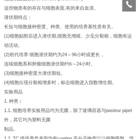
这些物质有的存在与细胞表面,有的来自血清。
潜伏期特点：
长短与细胞接种密度、种类、使用的培养基性质有关。
(1)细胞贴附后进入潜伏期,细胞无增殖。少见分裂相，细胞有运
动活动。
(2)初代培养 细胞潜伏期约为24～96小时或更长，
连续细胞系和肿瘤细胞潜伏期约6～24小时。
(3)细胞接种密度大潜伏期短。
(4)细胞出现分裂相增多时，标志细胞进入指数增生期。
实验用品
1. 种类︰
1.1. 细胞培养实验用品均为无菌，除了玻璃容器与pasteur pipet
外，其它均为塑料无菌
制品。
1.2. TC 级培养盘表面均有coating 高分子物质以让细胞吸附，培