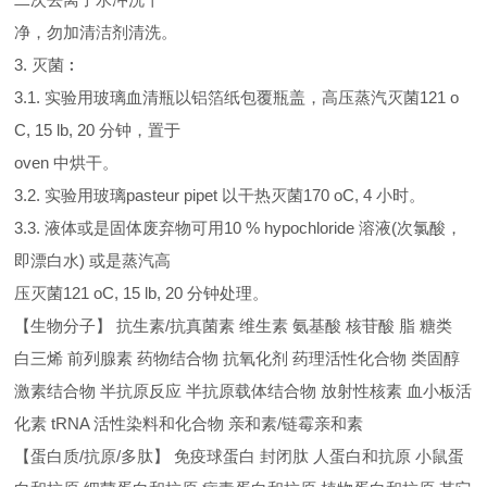
净，勿加清洁剂清洗。
3. 灭菌︰
3.1. 实验用玻璃血清瓶以铝箔纸包覆瓶盖，高压蒸汽灭菌121 o
C, 15 lb, 20 分钟，置于
oven 中烘干。
3.2. 实验用玻璃pasteur pipet 以干热灭菌170 oC, 4 小时。
3.3. 液体或是固体废弃物可用10 % hypochloride 溶液(次氯酸，
即漂白水) 或是蒸汽高
压灭菌121 oC, 15 lb, 20 分钟处理。
【生物分子】 抗生素/抗真菌素 维生素 氨基酸 核苷酸 脂 糖类
白三烯 前列腺素 药物结合物 抗氧化剂 药理活性化合物 类固醇
激素结合物 半抗原反应 半抗原载体结合物 放射性核素 血小板活
化素 tRNA 活性染料和化合物 亲和素/链霉亲和素
【蛋白质/抗原/多肽】 免疫球蛋白 封闭肽 人蛋白和抗原 小鼠蛋