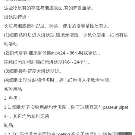
这些物质有的存在与细胞表面,有的来自血清。
潜伏期特点：
长短与细胞接种密度、种类、使用的培养基性质有关。
(1)细胞贴附后进入潜伏期,细胞无增殖。少见分裂相，细胞有运
动活动。
(2)初代培养 细胞潜伏期约为24～96小时或更长，
连续细胞系和肿瘤细胞潜伏期约6～24小时。
(3)细胞接种密度大潜伏期短。
(4)细胞出现分裂相增多时，标志细胞进入指数增生期。
实验用品
1. 种类︰
1.1. 细胞培养实验用品均为无菌，除了玻璃容器与pasteur pipet
外，其它均为塑料无菌
制品。
1.2. TC 级培养盘表面均有coating 高分子物质以让细胞吸附，培