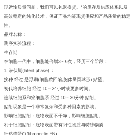
现运输质量问题，我们可以包退换货。
*的库存及供应体系以及
高效稳定的纯化技术，保证产品均能现货供应和产品质量的稳定
性。
品牌名称：
测序实验流程：
生存期
在细胞一代中，细胞能倍增3～6次，经历三个阶段：
1. 潜伏期(latent phase) ：
接种 经过 悬浮期(细胞质回缩,胞体呈圆球形) 贴壁。
初代培养细胞 经过 10～24小时或更多时间。
连续细胞系和癌细胞系 经过 10～30分钟 贴附。
贴附现象是一个非常复杂和受多种因素的影响。
影响细胞贴附：底物表面不干净，影响细胞贴附。
利于细胞贴附：底物表面带有阳性物质与特殊物质:
纤粘连蛋白(fibronectin FN)、