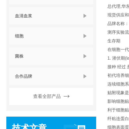
总代理,华
现货供应和
血清血浆
品牌名称
测序实验流
细胞
生存期
在细胞一代
菌株
1. 潜伏期(la
接种 经过
初代培养细
合作品牌
连续细胞系
贴附现象是
查看全部产品
影响细胞贴
利于细胞贴
纤粘连蛋白(fi
技术文章
细胞表面蛋白(ce