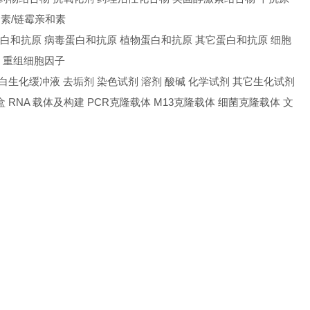
和素/链霉亲和素
蛋白和抗原 病毒蛋白和抗原 植物蛋白和抗原 其它蛋白和抗原 细胞
取 重组细胞因子
冲液 蛋白生化缓冲液 去垢剂 染色试剂 溶剂 酸碱 化学试剂 其它生化试剂
剂盒 RNA 载体及构建 PCR克隆载体 M13克隆载体 细菌克隆载体 文