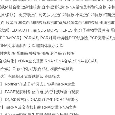
原载体结合物 放射性核素 血小板活化素 tRNA 活性染料和化合物 亲
抗原/多肽】 免疫球蛋白 封闭肽 人蛋白和抗原 小鼠蛋白和抗原 细菌
蛋白 膜蛋白 核蛋白 细胞裂解和提取物 线粒体蛋白 细胞裂解 组织提
剂】EDTA DTT Tris SDS MOPS HEPES 水 分子生物学缓
T-PCR/qPCR】PCR试剂 PCR对照 特异性PCR试剂盒 PCR克隆试
cDNA文库 基因组文库 噬菌体展示文库
性内切酶 蛋白酶 核酸酶 激酶 聚合酶 连接酶
合成纯化】cDNA全长基因 RNA cDNA合成 cDNA相关试剂
合成】Oligo纯化 核酸合成柱 核酸合成试剂
达】克隆基因 克隆试剂盒 克隆筛选
 Northern印迹分析 分支DNA和mRNA定量
】 PAGE凝胶制备 蛋白电泳试剂 预制蛋白凝胶
】 DNA凝胶纯化 DNA提取纯化 PCR产物纯化
】 siRNA 反义寡核苷酸 RNAi定量 RNAi文库
 Western印迹 报告基因检测 蛋白检测试剂盒