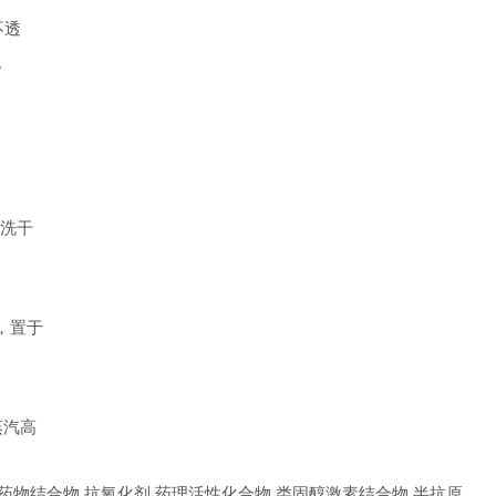
为不透
。
冲洗干
钟，置于
是蒸汽高
素 药物结合物 抗氧化剂 药理活性化合物 类固醇激素结合物 半抗原