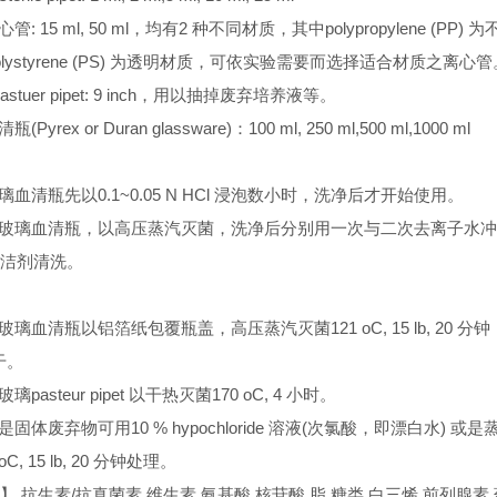
心管: 15 ml, 50 ml，均有2 种不同材质，其中polypropylene (PP) 
lystyrene (PS) 为透明材质，可依实验需要而选择适合材质之离心管
ss pastuer pipet: 9 inch，用以抽掉废弃培养液等。
瓶(Pyrex or Duran glassware)：100 ml, 250 ml,500 ml,1000 ml
购玻璃血清瓶先以0.1~0.05 N HCl 浸泡数小时，洗净后才开始使用。
用过之玻璃血清瓶，以高压蒸汽灭菌，洗净后分别用一次与二次去离子水
洁剂清洗。
验用玻璃血清瓶以铝箔纸包覆瓶盖，高压蒸汽灭菌121 oC, 15 lb, 20 分
干。
玻璃pasteur pipet 以干热灭菌170 oC, 4 小时。
或是固体废弃物可用10 % hypochloride 溶液(次氯酸，即漂白水) 或
C, 15 lb, 20 分钟处理。
】 抗生素/抗真菌素 维生素 氨基酸 核苷酸 脂 糖类 白三烯 前列腺