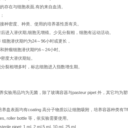
的存在与细胞表面,有的来自血清。
：
接种密度、种类、使用的培养基性质有关。
贴附后进入潜伏期,细胞无增殖。少见分裂相，细胞有运动活动。
养 细胞潜伏期约为24～96小时或更长，
和肿瘤细胞潜伏期约6～24小时。
接种密度大潜伏期短。
出现分裂相增多时，标志细胞进入指数增生期。
胞培养实验用品均为无菌，除了玻璃容器与pasteur pipet 外，其它均为
C 级培养盘表面均有coating 高分子物质以让细胞吸附，培养容器种类有Tfla
ishes, roller bottle 等，依实验需要使用。
 sterile pipet: 1 ml, 2 ml,5 ml, 10 ml, 25 ml