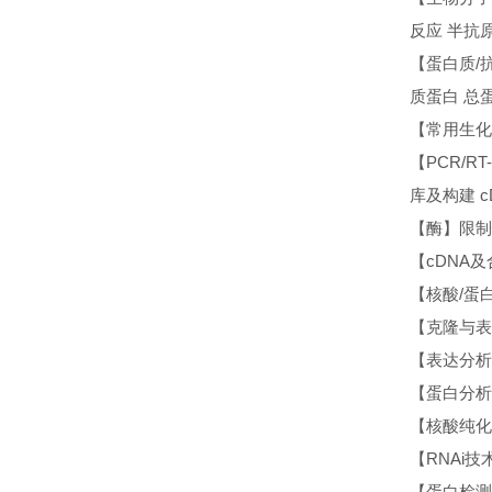
反应 半抗
【蛋白质/
质蛋白 总
【常用生化试
【PCR/R
库及构建 
【酶】限制
【cDNA及
【核酸/蛋白
【克隆与表
【表达分析】
【蛋白分析
【核酸纯化
【RNAi技术
【蛋白检测】