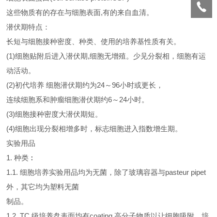
这些物质有的存在与细胞表面,有的来自血清。
潜伏期特点：
长短与细胞接种密度、种类、使用的培养基性质有关。
(1)细胞贴附后进入潜伏期,细胞无增殖。少见分裂相，细胞有运
动活动。
(2)初代培养 细胞潜伏期约为24～96小时或更长，
连续细胞系和肿瘤细胞潜伏期约6～24小时。
(3)细胞接种密度大潜伏期短。
(4)细胞出现分裂相增多时，标志细胞进入指数增生期。
实验用品
1. 种类︰
1.1. 细胞培养实验用品均为无菌，除了玻璃容器与pasteur pipet
外，其它均为塑料无菌
制品。
1.2. TC 级培养盘表面均有coating 高分子物质以让细胞吸附，培