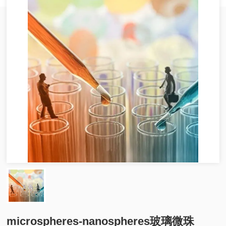
microspheres-nanospheres玻璃微珠