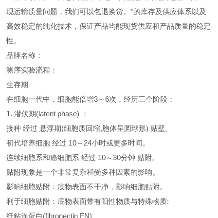
现运输质量问题，我们可以包退换货。
*的库存及供应体系以及
高效稳定的纯化技术，保证产品均能现货供应和产品质量的稳定
性。
品牌名称：
测序实验流程：
生存期
在细胞一代中，细胞能倍增3～6次，经历三个阶段：
1. 潜伏期(latent phase) ：
接种 经过 悬浮期(细胞质回缩,胞体呈圆球形) 贴壁。
初代培养细胞 经过 10～24小时或更多时间。
连续细胞系和癌细胞系 经过 10～30分钟 贴附。
贴附现象是一个非常复杂和受多种因素的影响。
影响细胞贴附：底物表面不干净，影响细胞贴附。
利于细胞贴附：底物表面带有阳性物质与特殊物质:
纤粘连蛋白(fibronectin FN)、