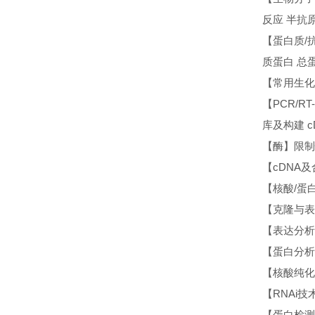
反应 半抗
【蛋白质/
质蛋白 总
【常用生化试
【PCR/R
库及构建 
【酶】限制
【cDNA及
【核酸/蛋白
【克隆与表
【表达分析】
【蛋白分析
【核酸纯化
【RNAi技术
【蛋白检测】