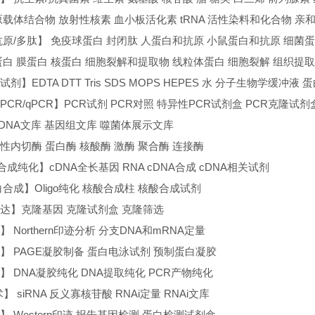
原载体结合物 放射性核素 血小板活化素 tRNA 活性染料和化合物 亲
抗原/多肽】 免疫球蛋白 封闭肽 人蛋白和抗原 小鼠蛋白和抗原 细菌
蛋白 膜蛋白 核蛋白 细胞裂解和提取物 线粒体蛋白 细胞裂解 组织提
剂】EDTA DTT Tris SDS MOPS HEPES 水 分子生物学缓
T-PCR/qPCR】PCR试剂 PCR对照 特异性PCR试剂盒 PCR克隆试
cDNA文库 基因组文库 噬菌体展示文库
性内切酶 蛋白酶 核酸酶 激酶 聚合酶 连接酶
合成纯化】cDNA全长基因 RNA cDNA合成 cDNA相关试剂
合成】Oligo纯化 核酸合成柱 核酸合成试剂
达】克隆基因 克隆试剂盒 克隆筛选
 Northern印迹分析 分支DNA和mRNA定量
】 PAGE凝胶制备 蛋白电泳试剂 预制蛋白凝胶
】 DNA凝胶纯化 DNA提取纯化 PCR产物纯化
】 siRNA 反义寡核苷酸 RNAi定量 RNAi文库
 Western印迹 报告基因检测 蛋白检测试剂盒