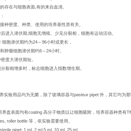
的存在与细胞表面,有的来自血清。
：
接种密度、种类、使用的培养基性质有关。
贴附后进入潜伏期,细胞无增殖。少见分裂相，细胞有运动活动。
养 细胞潜伏期约为24～96小时或更长，
和肿瘤细胞潜伏期约6～24小时。
接种密度大潜伏期短。
出现分裂相增多时，标志细胞进入指数增生期。
胞培养实验用品均为无菌，除了玻璃容器与pasteur pipet 外，其它均为
C 级培养盘表面均有coating 高分子物质以让细胞吸附，培养容器种类有Tfla
ishes, roller bottle 等，依实验需要使用。
 sterile pipet: 1 ml, 2 ml,5 ml, 10 ml, 25 ml