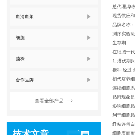
总代理,华
现货供应和
血清血浆
品牌名称
测序实验流
细胞
生存期
在细胞一代
菌株
1. 潜伏期(la
接种 经过
初代培养细
合作品牌
连续细胞系
贴附现象是
查看全部产品
影响细胞贴
利于细胞贴
纤粘连蛋白(fi
技术文章
细胞表面蛋白(ce