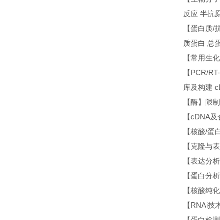
反应 半抗
【蛋白质/
质蛋白 总
【常用生化试
【PCR/R
库及构建 
【酶】限制
【cDNA及
【核酸/蛋白
【克隆与表
【表达分析】
【蛋白分析
【核酸纯化
【RNAi技术
【蛋白检测】