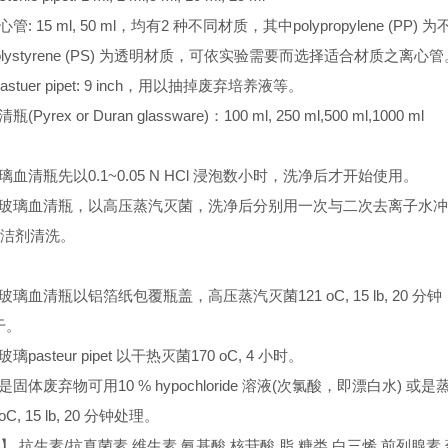
心管: 15 ml, 50 ml，均有2 种不同材质，其中polypropylene (PP) 
lystyrene (PS) 为透明材质，可依实验需要而选择适合材质之离心管
ss pastuer pipet: 9 inch，用以抽掉废弃培养液等。
瓶(Pyrex or Duran glassware)：100 ml, 250 ml,500 ml,1000 ml
购玻璃血清瓶先以0.1~0.05 N HCl 浸泡数小时，洗净后才开始使用。
用过之玻璃血清瓶，以高压蒸汽灭菌，洗净后分别用一次与二次去离子水
洁剂清洗。
验用玻璃血清瓶以铝箔纸包覆瓶盖，高压蒸汽灭菌121 oC, 15 lb, 20 分
干。
玻璃pasteur pipet 以干热灭菌170 oC, 4 小时。
或是固体废弃物可用10 % hypochloride 溶液(次氯酸，即漂白水) 或
C, 15 lb, 20 分钟处理。
】 抗生素/抗真菌素 维生素 氨基酸 核苷酸 脂 糖类 白三烯 前列腺