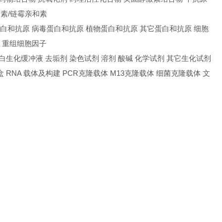
和素/链霉亲和素
蛋白和抗原 病毒蛋白和抗原 植物蛋白和抗原 其它蛋白和抗原 细胞
取 重组细胞因子
冲液 蛋白生化缓冲液 去垢剂 染色试剂 溶剂 酸碱 化学试剂 其它生化试剂
剂盒 RNA 载体及构建 PCR克隆载体 M13克隆载体 细菌克隆载体 文