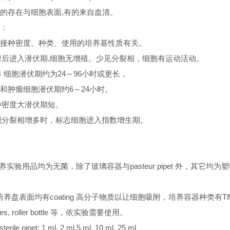
的存在与细胞表面,有的来自血清。
：
接种密度、种类、使用的培养基性质有关。
贴附后进入潜伏期,细胞无增殖。少见分裂相，细胞有运动活动。
养 细胞潜伏期约为24～96小时或更长，
和肿瘤细胞潜伏期约6～24小时。
接种密度大潜伏期短。
出现分裂相增多时，标志细胞进入指数增生期。
胞培养实验用品均为无菌，除了玻璃容器与pasteur pipet 外，其它均为
C 级培养盘表面均有coating 高分子物质以让细胞吸附，培养容器种类有Tfla
ishes, roller bottle 等，依实验需要使用。
 sterile pipet: 1 ml, 2 ml,5 ml, 10 ml, 25 ml