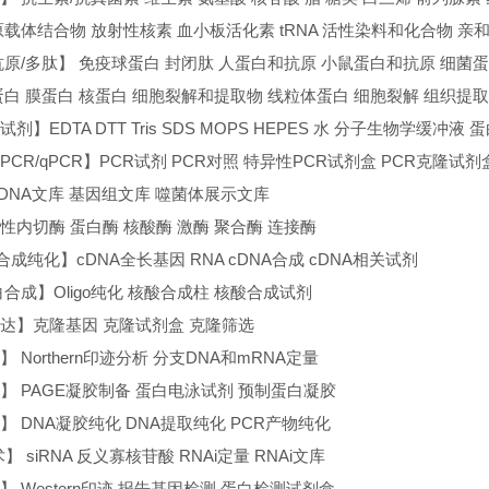
原载体结合物 放射性核素 血小板活化素 tRNA 活性染料和化合物 亲
抗原/多肽】 免疫球蛋白 封闭肽 人蛋白和抗原 小鼠蛋白和抗原 细菌
蛋白 膜蛋白 核蛋白 细胞裂解和提取物 线粒体蛋白 细胞裂解 组织提
剂】EDTA DTT Tris SDS MOPS HEPES 水 分子生物学缓
T-PCR/qPCR】PCR试剂 PCR对照 特异性PCR试剂盒 PCR克隆试
cDNA文库 基因组文库 噬菌体展示文库
性内切酶 蛋白酶 核酸酶 激酶 聚合酶 连接酶
合成纯化】cDNA全长基因 RNA cDNA合成 cDNA相关试剂
合成】Oligo纯化 核酸合成柱 核酸合成试剂
达】克隆基因 克隆试剂盒 克隆筛选
 Northern印迹分析 分支DNA和mRNA定量
】 PAGE凝胶制备 蛋白电泳试剂 预制蛋白凝胶
】 DNA凝胶纯化 DNA提取纯化 PCR产物纯化
】 siRNA 反义寡核苷酸 RNAi定量 RNAi文库
 Western印迹 报告基因检测 蛋白检测试剂盒