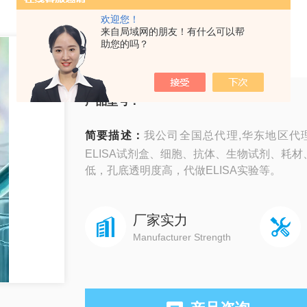
欢迎您！
来自局域网的朋友！有什么可以帮
Harlan Laboratories
助您的吗？
产品型号：
简要描述：
我公司全国总代理,华东地区代理Ha
ELISA试剂盒、细胞、抗体、生物试剂、耗
低，孔底透明度高，代做ELISA实验等。
厂家实力
Manufacturer Strength