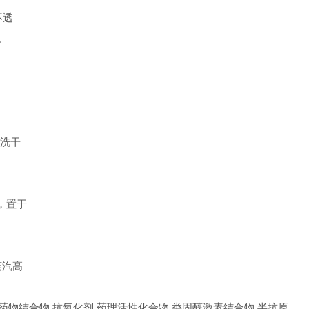
为不透
。
冲洗干
钟，置于
是蒸汽高
素 药物结合物 抗氧化剂 药理活性化合物 类固醇激素结合物 半抗原