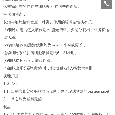
这些物质有的存在与细胞表面,有的来自血清。
潜伏期特点：
长短与细胞接种密度、种类、使用的培养基性质有关。
(1)细胞贴附后进入潜伏期,细胞无增殖。少见分裂相，细胞有运
动活动。
(2)初代培养 细胞潜伏期约为24～96小时或更长，
连续细胞系和肿瘤细胞潜伏期约6～24小时。
(3)细胞接种密度大潜伏期短。
(4)细胞出现分裂相增多时，标志细胞进入指数增生期。
实验用品
1. 种类︰
1.1. 细胞培养实验用品均为无菌，除了玻璃容器与pasteur pipet
外，其它均为塑料无菌
制品。
1.2. TC 级培养盘表面均有coating 高分子物质以让细胞吸附，培