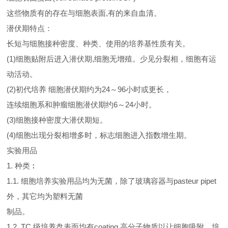
这些物质有的存在与细胞表面,有的来自血清。
潜伏期特点：
长短与细胞接种密度、种类、使用的培养基性质有关。
(1)细胞贴附后进入潜伏期,细胞无增殖。少见分裂相，细胞有运
动活动。
(2)初代培养 细胞潜伏期约为24～96小时或更长，
连续细胞系和肿瘤细胞潜伏期约6～24小时。
(3)细胞接种密度大潜伏期短。
(4)细胞出现分裂相增多时，标志细胞进入指数增生期。
实验用品
1. 种类︰
1.1. 细胞培养实验用品均为无菌，除了玻璃容器与pasteur pipet
外，其它均为塑料无菌
制品。
1.2. TC 级培养盘表面均有coating 高分子物质以让细胞吸附，培