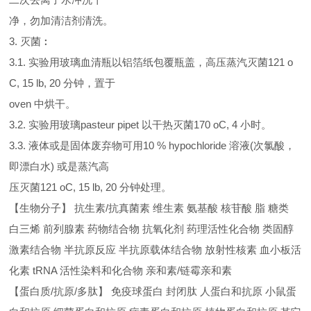
净，勿加清洁剂清洗。
3. 灭菌︰
3.1. 实验用玻璃血清瓶以铝箔纸包覆瓶盖，高压蒸汽灭菌121 o
C, 15 lb, 20 分钟，置于
oven 中烘干。
3.2. 实验用玻璃pasteur pipet 以干热灭菌170 oC, 4 小时。
3.3. 液体或是固体废弃物可用10 % hypochloride 溶液(次氯酸，
即漂白水) 或是蒸汽高
压灭菌121 oC, 15 lb, 20 分钟处理。
【生物分子】 抗生素/抗真菌素 维生素 氨基酸 核苷酸 脂 糖类
白三烯 前列腺素 药物结合物 抗氧化剂 药理活性化合物 类固醇
激素结合物 半抗原反应 半抗原载体结合物 放射性核素 血小板活
化素 tRNA 活性染料和化合物 亲和素/链霉亲和素
【蛋白质/抗原/多肽】 免疫球蛋白 封闭肽 人蛋白和抗原 小鼠蛋