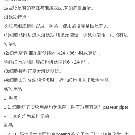
这些物质有的存在与细胞表面,有的来自血清。
潜伏期特点：
长短与细胞接种密度、种类、使用的培养基性质有关。
(1)细胞贴附后进入潜伏期,细胞无增殖。少见分裂相，细胞有运
动活动。
(2)初代培养 细胞潜伏期约为24～96小时或更长，
连续细胞系和肿瘤细胞潜伏期约6～24小时。
(3)细胞接种密度大潜伏期短。
(4)细胞出现分裂相增多时，标志细胞进入指数增生期。
实验用品
1. 种类︰
1.1. 细胞培养实验用品均为无菌，除了玻璃容器与pasteur pipet
外，其它均为塑料无菌
制品。
1.2. TC 级培养盘表面均有coating 高分子物质以让细胞吸附，培