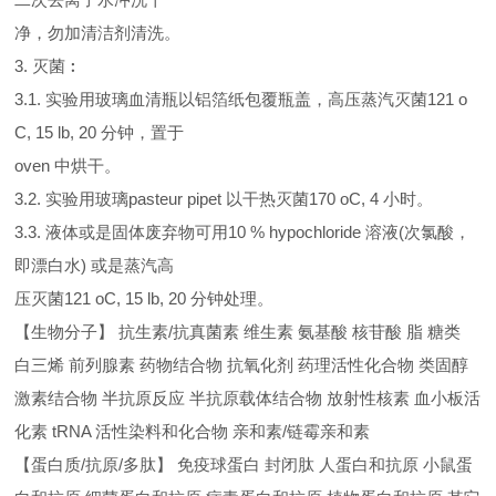
净，勿加清洁剂清洗。
3. 灭菌︰
3.1. 实验用玻璃血清瓶以铝箔纸包覆瓶盖，高压蒸汽灭菌121 o
C, 15 lb, 20 分钟，置于
oven 中烘干。
3.2. 实验用玻璃pasteur pipet 以干热灭菌170 oC, 4 小时。
3.3. 液体或是固体废弃物可用10 % hypochloride 溶液(次氯酸，
即漂白水) 或是蒸汽高
压灭菌121 oC, 15 lb, 20 分钟处理。
【生物分子】 抗生素/抗真菌素 维生素 氨基酸 核苷酸 脂 糖类
白三烯 前列腺素 药物结合物 抗氧化剂 药理活性化合物 类固醇
激素结合物 半抗原反应 半抗原载体结合物 放射性核素 血小板活
化素 tRNA 活性染料和化合物 亲和素/链霉亲和素
【蛋白质/抗原/多肽】 免疫球蛋白 封闭肽 人蛋白和抗原 小鼠蛋