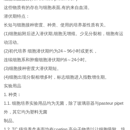
这些物质有的存在与细胞表面,有的来自血清。
潜伏期特点：
长短与细胞接种密度、种类、使用的培养基性质有关。
(1)细胞贴附后进入潜伏期,细胞无增殖。少见分裂相，细胞有运
动活动。
(2)初代培养 细胞潜伏期约为24～96小时或更长，
连续细胞系和肿瘤细胞潜伏期约6～24小时。
(3)细胞接种密度大潜伏期短。
(4)细胞出现分裂相增多时，标志细胞进入指数增生期。
实验用品
1. 种类︰
1.1. 细胞培养实验用品均为无菌，除了玻璃容器与pasteur pipet
外，其它均为塑料无菌
制品。
1.2. TC 级培养盘表面均有coating 高分子物质以让细胞吸附，培