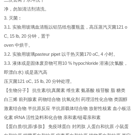
净，勿加清洁剂清洗。
3. 灭菌︰
3.1. 实验用玻璃血清瓶以铝箔纸包覆瓶盖，高压蒸汽灭菌121 o
C, 15 lb, 20 分钟，置于
oven 中烘干。
3.2. 实验用玻璃pasteur pipet 以干热灭菌170 oC, 4 小时。
3.3. 液体或是固体废弃物可用10 % hypochloride 溶液(次氯酸，
即漂白水) 或是蒸汽高
压灭菌121 oC, 15 lb, 20 分钟处理。
【生物分子】 抗生素/抗真菌素 维生素 氨基酸 核苷酸 脂 糖类
白三烯 前列腺素 药物结合物 抗氧化剂 药理活性化合物 类固醇
激素结合物 半抗原反应 半抗原载体结合物 放射性核素 血小板活
化素 tRNA 活性染料和化合物 亲和素/链霉亲和素
【蛋白质/抗原/多肽】 免疫球蛋白 封闭肽 人蛋白和抗原 小鼠蛋