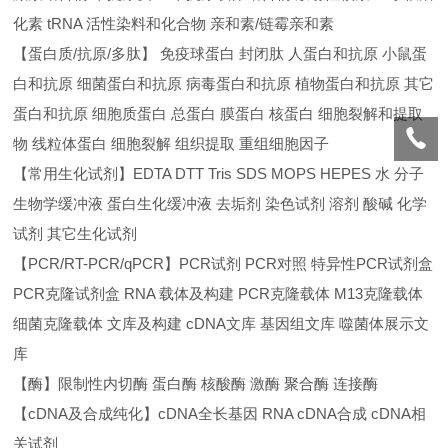
化素 tRNA 活性染料和化合物 亲和素/链霉亲和素
【蛋白质/抗原/多肽】 免疫球蛋白 封闭肽 人蛋白和抗原 小鼠蛋
白和抗原 细菌蛋白和抗原 病毒蛋白和抗原 植物蛋白和抗原 其它
蛋白和抗原 细胞质蛋白 总蛋白 膜蛋白 核蛋白 细胞裂解和提取
物 线粒体蛋白 细胞裂解 组织提取 重组细胞因子
【常用生化试剂】EDTA DTT Tris SDS MOPS HEPES 水 分子
生物学缓冲液 蛋白生化缓冲液 去垢剂 染色试剂 溶剂 酸碱 化学
试剂 其它生化试剂
【PCR/RT-PCR/qPCR】PCR试剂 PCR对照 特异性PCR试剂盒
PCR克隆试剂盒 RNA 载体及构建 PCR克隆载体 M13克隆载体
细菌克隆载体 文库及构建 cDNA文库 基因组文库 噬菌体展示文
库
【酶】限制性内切酶 蛋白酶 核酸酶 激酶 聚合酶 连接酶
【cDNA及合成纯化】cDNA全长基因 RNA cDNA合成 cDNA相
关试剂