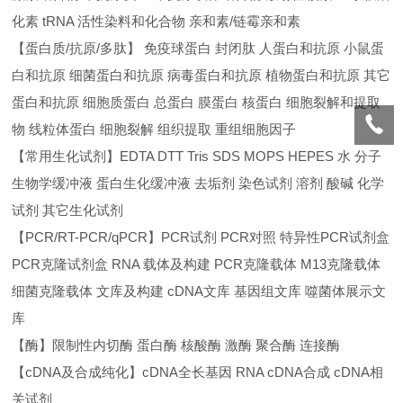
化素 tRNA 活性染料和化合物 亲和素/链霉亲和素
【蛋白质/抗原/多肽】 免疫球蛋白 封闭肽 人蛋白和抗原 小鼠蛋
白和抗原 细菌蛋白和抗原 病毒蛋白和抗原 植物蛋白和抗原 其它
蛋白和抗原 细胞质蛋白 总蛋白 膜蛋白 核蛋白 细胞裂解和提取
物 线粒体蛋白 细胞裂解 组织提取 重组细胞因子
【常用生化试剂】EDTA DTT Tris SDS MOPS HEPES 水 分子
生物学缓冲液 蛋白生化缓冲液 去垢剂 染色试剂 溶剂 酸碱 化学
试剂 其它生化试剂
【PCR/RT-PCR/qPCR】PCR试剂 PCR对照 特异性PCR试剂盒
PCR克隆试剂盒 RNA 载体及构建 PCR克隆载体 M13克隆载体
细菌克隆载体 文库及构建 cDNA文库 基因组文库 噬菌体展示文
库
【酶】限制性内切酶 蛋白酶 核酸酶 激酶 聚合酶 连接酶
【cDNA及合成纯化】cDNA全长基因 RNA cDNA合成 cDNA相
关试剂