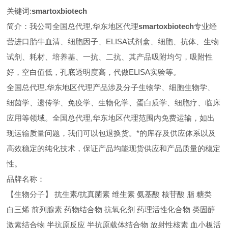
关键词:
smartoxbiotech
简介：我公司全国总代理,华东地区代理
smartoxbiotech
专业经
营进口胎牛血清、细胞因子、ELISA试剂盒、细胞、抗体、生物
试剂、耗材、培养基、一抗、二抗、其产品吸附均匀，吸附性
好，空白值低，孔底透明度高，代做ELISA实验等。
全国总代理,华东地区代理
产品涉及分子生物学、细胞生物学、
细菌学、遗传学、免疫学、生物化学、蛋白质学、细胞疗、临床
应用等领域。全国总代理,华东地区代理范围内免费运输，如出
现运输质量问题，我们可以包退换货。
*的库存及供应体系以及
高效稳定的纯化技术，保证产品均能现货供应和产品质量的稳定
性。
品牌名称：
【生物分子】 抗生素/抗真菌素 维生素 氨基酸 核苷酸 脂 糖类
白三烯 前列腺素 药物结合物 抗氧化剂 药理活性化合物 类固醇
激素结合物 半抗原反应 半抗原载体结合物 放射性核素 血小板活