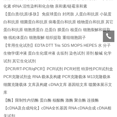
化素 tRNA 活性染料和化合物 亲和素/链霉亲和素
【蛋白质/抗原/多肽】 免疫球蛋白 封闭肽 人蛋白和抗原 小鼠蛋
白和抗原 细菌蛋白和抗原 病毒蛋白和抗原 植物蛋白和抗原 其它
蛋白和抗原 细胞质蛋白 总蛋白 膜蛋白 核蛋白 细胞裂解和提取
物 线粒体蛋白 细胞裂解 组织提取 重组细胞因子
【常用生化试剂】EDTA DTT Tris SDS MOPS HEPES 水 分子
生物学缓冲液 蛋白生化缓冲液 去垢剂 染色试剂 溶剂 酸碱 化学
试剂 其它生化试剂
【PCR/RT-PCR/qPCR】PCR试剂 PCR对照 特异性PCR试剂盒
PCR克隆试剂盒 RNA 载体及构建 PCR克隆载体 M13克隆载体
细菌克隆载体 文库及构建 cDNA文库 基因组文库 噬菌体展示文
库
【酶】限制性内切酶 蛋白酶 核酸酶 激酶 聚合酶 连接酶
【cDNA及合成纯化】cDNA全长基因 RNA cDNA合成 cDNA相
关试剂