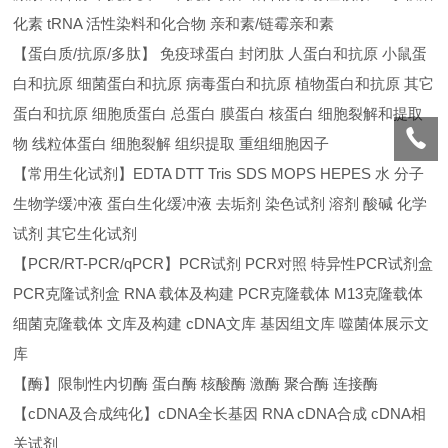
化素 tRNA 活性染料和化合物 亲和素/链霉亲和素
【蛋白质/抗原/多肽】 免疫球蛋白 封闭肽 人蛋白和抗原 小鼠蛋
白和抗原 细菌蛋白和抗原 病毒蛋白和抗原 植物蛋白和抗原 其它
蛋白和抗原 细胞质蛋白 总蛋白 膜蛋白 核蛋白 细胞裂解和提取
物 线粒体蛋白 细胞裂解 组织提取 重组细胞因子
【常用生化试剂】EDTA DTT Tris SDS MOPS HEPES 水 分子
生物学缓冲液 蛋白生化缓冲液 去垢剂 染色试剂 溶剂 酸碱 化学
试剂 其它生化试剂
【PCR/RT-PCR/qPCR】PCR试剂 PCR对照 特异性PCR试剂盒
PCR克隆试剂盒 RNA 载体及构建 PCR克隆载体 M13克隆载体
细菌克隆载体 文库及构建 cDNA文库 基因组文库 噬菌体展示文
库
【酶】限制性内切酶 蛋白酶 核酸酶 激酶 聚合酶 连接酶
【cDNA及合成纯化】cDNA全长基因 RNA cDNA合成 cDNA相
关试剂