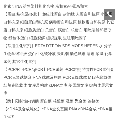
化素 tRNA 活性染料和化合物 亲和素/链霉亲和素
【蛋白质/抗原/多肽】 免疫球蛋白 封闭肽 人蛋白和抗原 小鼠蛋
白和抗原 细菌蛋白和抗原 病毒蛋白和抗原 植物蛋白和抗原 其它
蛋白和抗原 细胞质蛋白 总蛋白 膜蛋白 核蛋白 细胞裂解和提取
物 线粒体蛋白 细胞裂解 组织提取 重组细胞因子
【常用生化试剂】EDTA DTT Tris SDS MOPS HEPES 水 分子
生物学缓冲液 蛋白生化缓冲液 去垢剂 染色试剂 溶剂 酸碱 化学
试剂 其它生化试剂
【PCR/RT-PCR/qPCR】PCR试剂 PCR对照 特异性PCR试剂盒
PCR克隆试剂盒 RNA 载体及构建 PCR克隆载体 M13克隆载体
细菌克隆载体 文库及构建 cDNA文库 基因组文库 噬菌体展示文
库
【酶】限制性内切酶 蛋白酶 核酸酶 激酶 聚合酶 连接酶
【cDNA及合成纯化】cDNA全长基因 RNA cDNA合成 cDNA相
关试剂