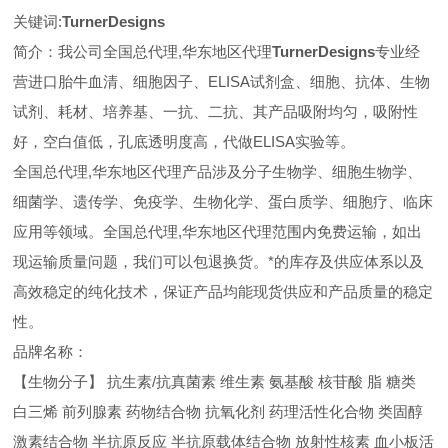
关键词:
TurnerDesigns
简介：我公司全国总代理,华东地区代理
TurnerDesigns
专业经
营进口胎牛血清、细胞因子、ELISA试剂盒、细胞、抗体、生物
试剂、耗材、培养基、一抗、二抗、其产品吸附均匀，吸附性
好，空白值低，孔底透明度高，代做ELISA实验等。
全国总代理,华东地区代理
产品涉及分子生物学、细胞生物学、
细菌学、遗传学、免疫学、生物化学、蛋白质学、细胞疗、临床
应用等领域。全国总代理,华东地区代理范围内免费运输，如出
现运输质量问题，我们可以包退换货。
*的库存及供应体系以及
高效稳定的纯化技术，保证产品均能现货供应和产品质量的稳定
性。
品牌名称：
【生物分子】 抗生素/抗真菌素 维生素 氨基酸 核苷酸 脂 糖类
白三烯 前列腺素 药物结合物 抗氧化剂 药理活性化合物 类固醇
激素结合物 半抗原反应 半抗原载体结合物 放射性核素 血小板活