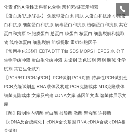
化素 tRNA 活性染料和化合物 亲和素/链霉亲和素
【蛋白质/抗原/多肽】 免疫球蛋白 封闭肽 人蛋白和抗原 小鼠蛋
白和抗原 细菌蛋白和抗原 病毒蛋白和抗原 植物蛋白和抗原 其它
蛋白和抗原 细胞质蛋白 总蛋白 膜蛋白 核蛋白 细胞裂解和提取
物 线粒体蛋白 细胞裂解 组织提取 重组细胞因子
【常用生化试剂】EDTA DTT Tris SDS MOPS HEPES 水 分子
生物学缓冲液 蛋白生化缓冲液 去垢剂 染色试剂 溶剂 酸碱 化学
试剂 其它生化试剂
【PCR/RT-PCR/qPCR】PCR试剂 PCR对照 特异性PCR试剂盒
PCR克隆试剂盒 RNA 载体及构建 PCR克隆载体 M13克隆载体
细菌克隆载体 文库及构建 cDNA文库 基因组文库 噬菌体展示文
库
【酶】限制性内切酶 蛋白酶 核酸酶 激酶 聚合酶 连接酶
【cDNA及合成纯化】cDNA全长基因 RNA cDNA合成 cDNA相
关试剂