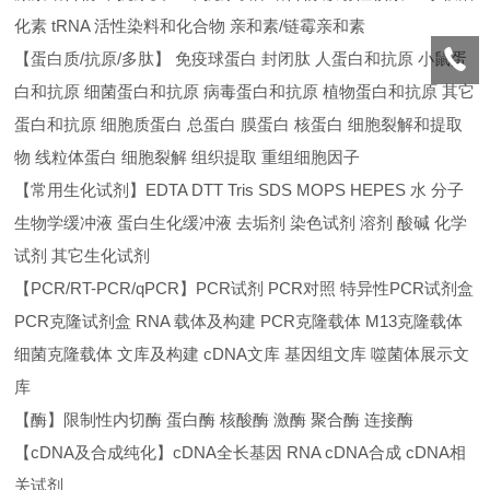
化素 tRNA 活性染料和化合物 亲和素/链霉亲和素
【蛋白质/抗原/多肽】 免疫球蛋白 封闭肽 人蛋白和抗原 小鼠蛋
白和抗原 细菌蛋白和抗原 病毒蛋白和抗原 植物蛋白和抗原 其它
蛋白和抗原 细胞质蛋白 总蛋白 膜蛋白 核蛋白 细胞裂解和提取
物 线粒体蛋白 细胞裂解 组织提取 重组细胞因子
【常用生化试剂】EDTA DTT Tris SDS MOPS HEPES 水 分子
生物学缓冲液 蛋白生化缓冲液 去垢剂 染色试剂 溶剂 酸碱 化学
试剂 其它生化试剂
【PCR/RT-PCR/qPCR】PCR试剂 PCR对照 特异性PCR试剂盒
PCR克隆试剂盒 RNA 载体及构建 PCR克隆载体 M13克隆载体
细菌克隆载体 文库及构建 cDNA文库 基因组文库 噬菌体展示文
库
【酶】限制性内切酶 蛋白酶 核酸酶 激酶 聚合酶 连接酶
【cDNA及合成纯化】cDNA全长基因 RNA cDNA合成 cDNA相
关试剂