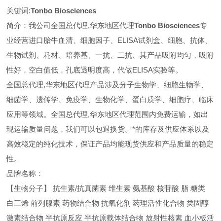
关键词:
Tonbo Biosciences
简介：我公司全国总代理,华东地区代理
Tonbo Biosciences
专
业经营进口胎牛血清、细胞因子、ELISA试剂盒、细胞、抗体、
生物试剂、耗材、培养基、一抗、二抗、其产品吸附均匀，吸附
性好，空白值低，孔底透明度高，代做ELISA实验等。
全国总代理,华东地区代理
产品涉及分子生物学、细胞生物学、
细菌学、遗传学、免疫学、生物化学、蛋白质学、细胞疗、临床
应用等领域。全国总代理,华东地区代理范围内免费运输，如出
现运输质量问题，我们可以包退换货。
*的库存及供应体系以及
高效稳定的纯化技术，保证产品均能现货供应和产品质量的稳定
性。
品牌名称：
【生物分子】 抗生素/抗真菌素 维生素 氨基酸 核苷酸 脂 糖类
白三烯 前列腺素 药物结合物 抗氧化剂 药理活性化合物 类固醇
激素结合物 半抗原反应 半抗原载体结合物 放射性核素 血小板活