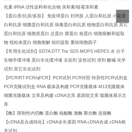
化素 tRNA 活性染料和化合物 亲和素/链霉亲和素
【蛋白质/抗原/多肽】 免疫球蛋白 封闭肽 人蛋白和抗原 小鼠蛋
白和抗原 细菌蛋白和抗原 病毒蛋白和抗原 植物蛋白和抗原 其它
蛋白和抗原 细胞质蛋白 总蛋白 膜蛋白 核蛋白 细胞裂解和提取
物 线粒体蛋白 细胞裂解 组织提取 重组细胞因子
【常用生化试剂】EDTA DTT Tris SDS MOPS HEPES 水 分子
生物学缓冲液 蛋白生化缓冲液 去垢剂 染色试剂 溶剂 酸碱 化学
试剂 其它生化试剂
【PCR/RT-PCR/qPCR】PCR试剂 PCR对照 特异性PCR试剂盒
PCR克隆试剂盒 RNA 载体及构建 PCR克隆载体 M13克隆载体
细菌克隆载体 文库及构建 cDNA文库 基因组文库 噬菌体展示文
库
【酶】限制性内切酶 蛋白酶 核酸酶 激酶 聚合酶 连接酶
【cDNA及合成纯化】cDNA全长基因 RNA cDNA合成 cDNA相
关试剂