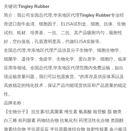
关键词:
Tingley Rubber
简介：我公司全国总代理,华东地区代理
Tingley Rubber
专业经
营进口胎牛血清、细胞因子、ELISA试剂盒、细胞、抗体、生物
试剂、耗材、培养基、一抗、二抗、其产品吸附均匀，吸附性
好，空白值低，孔底透明度高，代做ELISA实验等。
全国总代理,华东地区代理
产品涉及分子生物学、细胞生物学、
细菌学、遗传学、免疫学、生物化学、蛋白质学、细胞疗、临床
应用等领域。全国总代理,华东地区代理范围内免费运输，如出
现运输质量问题，我们可以包退换货。
*的库存及供应体系以及
高效稳定的纯化技术，保证产品均能现货供应和产品质量的稳定
性。
品牌名称：
【生物分子】 抗生素/抗真菌素 维生素 氨基酸 核苷酸 脂 糖类
白三烯 前列腺素 药物结合物 抗氧化剂 药理活性化合物 类固醇
激素结合物 半抗原反应 半抗原载体结合物 放射性核素 血小板活