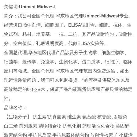
关键词:
Unimed-Midwest
简介：我公司全国总代理,华东地区代理
Unimed-Midwest
专业
经营进口胎牛血清、细胞因子、ELISA试剂盒、细胞、抗体、生
物试剂、耗材、培养基、一抗、二抗、其产品吸附均匀，吸附性
好，空白值低，孔底透明度高，代做ELISA实验等。
全国总代理,华东地区代理
产品涉及分子生物学、细胞生物学、
细菌学、遗传学、免疫学、生物化学、蛋白质学、细胞疗、临床
应用等领域。全国总代理,华东地区代理范围内免费运输，如出
现运输质量问题，我们可以包退换货。
*的库存及供应体系以及
高效稳定的纯化技术，保证产品均能现货供应和产品质量的稳定
性。
品牌名称：
【生物分子】 抗生素/抗真菌素 维生素 氨基酸 核苷酸 脂 糖类
白三烯 前列腺素 药物结合物 抗氧化剂 药理活性化合物 类固醇
激素结合物 半抗原反应 半抗原载体结合物 放射性核素 血小板活