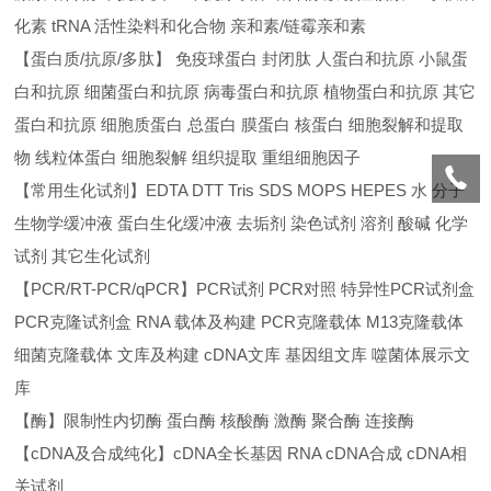
化素 tRNA 活性染料和化合物 亲和素/链霉亲和素
【蛋白质/抗原/多肽】 免疫球蛋白 封闭肽 人蛋白和抗原 小鼠蛋
白和抗原 细菌蛋白和抗原 病毒蛋白和抗原 植物蛋白和抗原 其它
蛋白和抗原 细胞质蛋白 总蛋白 膜蛋白 核蛋白 细胞裂解和提取
物 线粒体蛋白 细胞裂解 组织提取 重组细胞因子
【常用生化试剂】EDTA DTT Tris SDS MOPS HEPES 水 分子
生物学缓冲液 蛋白生化缓冲液 去垢剂 染色试剂 溶剂 酸碱 化学
试剂 其它生化试剂
【PCR/RT-PCR/qPCR】PCR试剂 PCR对照 特异性PCR试剂盒
PCR克隆试剂盒 RNA 载体及构建 PCR克隆载体 M13克隆载体
细菌克隆载体 文库及构建 cDNA文库 基因组文库 噬菌体展示文
库
【酶】限制性内切酶 蛋白酶 核酸酶 激酶 聚合酶 连接酶
【cDNA及合成纯化】cDNA全长基因 RNA cDNA合成 cDNA相
关试剂