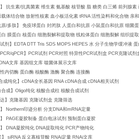
】 抗生素/抗真菌素 维生素 氨基酸 核苷酸 脂 糖类 白三烯 前列腺
原载体结合物 放射性核素 血小板活化素 tRNA 活性染料和化合物 亲
抗原/多肽】 免疫球蛋白 封闭肽 人蛋白和抗原 小鼠蛋白和抗原 细菌
蛋白 膜蛋白 核蛋白 细胞裂解和提取物 线粒体蛋白 细胞裂解 组织提
剂】EDTA DTT Tris SDS MOPS HEPES 水 分子生物学缓
T-PCR/qPCR】PCR试剂 PCR对照 特异性PCR试剂盒 PCR克隆试
cDNA文库 基因组文库 噬菌体展示文库
性内切酶 蛋白酶 核酸酶 激酶 聚合酶 连接酶
合成纯化】cDNA全长基因 RNA cDNA合成 cDNA相关试剂
合成】Oligo纯化 核酸合成柱 核酸合成试剂
达】克隆基因 克隆试剂盒 克隆筛选
 Northern印迹分析 分支DNA和mRNA定量
】 PAGE凝胶制备 蛋白电泳试剂 预制蛋白凝胶
】 DNA凝胶纯化 DNA提取纯化 PCR产物纯化
】 siRNA 反义寡核苷酸 RNAi定量 RNAi文库