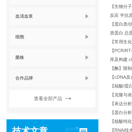
【生物分子
反应 半抗
血清血浆
【蛋白质/
质蛋白 总
细胞
【常用生化试
【PCR/R
菌株
库及构建 
【酶】限制
【cDNA及
合作品牌
【核酸/蛋白
【克隆与表
查看全部产品
【表达分析】
【蛋白分析
【核酸纯化
技术文章
【RNAi技术