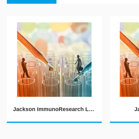
Jackson ImmunoResearch Laboratories（JIRL）
J