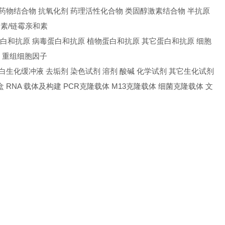
素 药物结合物 抗氧化剂 药理活性化合物 类固醇激素结合物 半抗原
和素/链霉亲和素
蛋白和抗原 病毒蛋白和抗原 植物蛋白和抗原 其它蛋白和抗原 细胞
取 重组细胞因子
冲液 蛋白生化缓冲液 去垢剂 染色试剂 溶剂 酸碱 化学试剂 其它生化试剂
剂盒 RNA 载体及构建 PCR克隆载体 M13克隆载体 细菌克隆载体 文