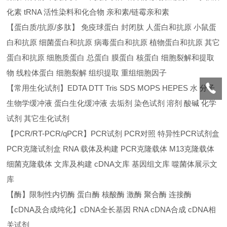
化素 tRNA 活性染料和化合物 亲和素/链霉亲和素
【蛋白质/抗原/多肽】 免疫球蛋白 封闭肽 人蛋白和抗原 小鼠蛋
白和抗原 细菌蛋白和抗原 病毒蛋白和抗原 植物蛋白和抗原 其它
蛋白和抗原 细胞质蛋白 总蛋白 膜蛋白 核蛋白 细胞裂解和提取
物 线粒体蛋白 细胞裂解 组织提取 重组细胞因子
【常用生化试剂】EDTA DTT Tris SDS MOPS HEPES 水 分子
生物学缓冲液 蛋白生化缓冲液 去垢剂 染色试剂 溶剂 酸碱 化学
试剂 其它生化试剂
【PCR/RT-PCR/qPCR】PCR试剂 PCR对照 特异性PCR试剂盒
PCR克隆试剂盒 RNA 载体及构建 PCR克隆载体 M13克隆载体
细菌克隆载体 文库及构建 cDNA文库 基因组文库 噬菌体展示文
库
【酶】限制性内切酶 蛋白酶 核酸酶 激酶 聚合酶 连接酶
【cDNA及合成纯化】cDNA全长基因 RNA cDNA合成 cDNA相
关试剂