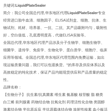
关键词:
LiquidPlateSealer
简介：我公司全国总代理,华东地区代理
LiquidPlateSealer
专业
经营进口胎牛血清、细胞因子、ELISA试剂盒、细胞、抗体、生
物试剂、耗材、培养基、一抗、二抗、其产品吸附均匀，吸附性
好，空白值低，孔底透明度高，代做ELISA实验等。
全国总代理,华东地区代理
产品涉及分子生物学、细胞生物学、
细菌学、遗传学、免疫学、生物化学、蛋白质学、细胞疗、临床
应用等领域。全国总代理,华东地区代理范围内免费运输，如出
现运输质量问题，我们可以包退换货。
*的库存及供应体系以及
高效稳定的纯化技术，保证产品均能现货供应和产品质量的稳定
性。
品牌名称：
【生物分子】 抗生素/抗真菌素 维生素 氨基酸 核苷酸 脂 糖类
白三烯 前列腺素 药物结合物 抗氧化剂 药理活性化合物 类固醇
激素结合物 半抗原反应 半抗原载体结合物 放射性核素 血小板活