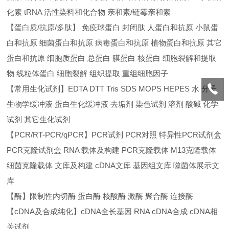
化素 tRNA 活性染料和化合物 亲和素/链霉亲和素
【蛋白质/抗原/多肽】 免疫球蛋白 封闭肽 人蛋白和抗原 小鼠蛋
白和抗原 细菌蛋白和抗原 病毒蛋白和抗原 植物蛋白和抗原 其它
蛋白和抗原 细胞质蛋白 总蛋白 膜蛋白 核蛋白 细胞裂解和提取
物 线粒体蛋白 细胞裂解 组织提取 重组细胞因子
【常用生化试剂】EDTA DTT Tris SDS MOPS HEPES 水 分子
生物学缓冲液 蛋白生化缓冲液 去垢剂 染色试剂 溶剂 酸碱 化学
试剂 其它生化试剂
【PCR/RT-PCR/qPCR】PCR试剂 PCR对照 特异性PCR试剂盒
PCR克隆试剂盒 RNA 载体及构建 PCR克隆载体 M13克隆载体
细菌克隆载体 文库及构建 cDNA文库 基因组文库 噬菌体展示文
库
【酶】限制性内切酶 蛋白酶 核酸酶 激酶 聚合酶 连接酶
【cDNA及合成纯化】cDNA全长基因 RNA cDNA合成 cDNA相
关试剂