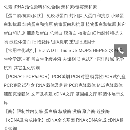
化素 tRNA 活性染料和化合物 亲和素/链霉亲和素
【蛋白质/抗原/多肽】 免疫球蛋白 封闭肽 人蛋白和抗原 小鼠蛋
白和抗原 细菌蛋白和抗原 病毒蛋白和抗原 植物蛋白和抗原 其它
蛋白和抗原 细胞质蛋白 总蛋白 膜蛋白 核蛋白 细胞裂解和提取
物 线粒体蛋白 细胞裂解 组织提取 重组细胞因子
【常用生化试剂】EDTA DTT Tris SDS MOPS HEPES 水 分子
生物学缓冲液 蛋白生化缓冲液 去垢剂 染色试剂 溶剂 酸碱 化学
试剂 其它生化试剂
【PCR/RT-PCR/qPCR】PCR试剂 PCR对照 特异性PCR试剂盒
PCR克隆试剂盒 RNA 载体及构建 PCR克隆载体 M13克隆载体
细菌克隆载体 文库及构建 cDNA文库 基因组文库 噬菌体展示文
库
【酶】限制性内切酶 蛋白酶 核酸酶 激酶 聚合酶 连接酶
【cDNA及合成纯化】cDNA全长基因 RNA cDNA合成 cDNA相
关试剂