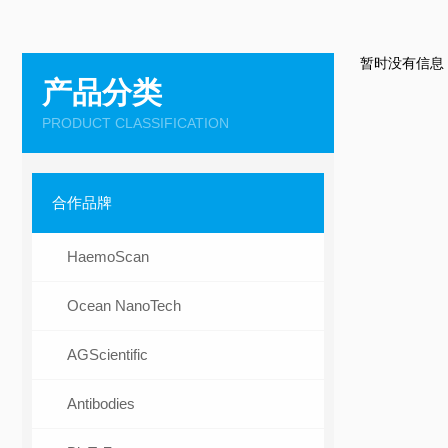
暂时没有信息
产品分类
PRODUCT CLASSIFICATION
合作品牌
HaemoScan
Ocean NanoTech
AGScientific
Antibodies