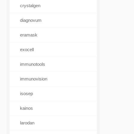
crystalgen
diagnovum
eramask
exocell
immunotools
immunovision
isosep
kainos
larodan