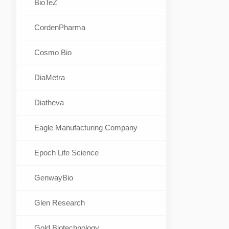
BioTeZ
CordenPharma
Cosmo Bio
DiaMetra
Diatheva
Eagle Manufacturing Company
Epoch Life Science
GenwayBio
Glen Research
Gold Biotechnology