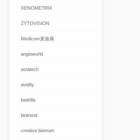
XENOMETRIX
ZYTOVISION
Medicom麦迪康
angioworld
astatech
avidity
badrilla
biotrend
creative biomart