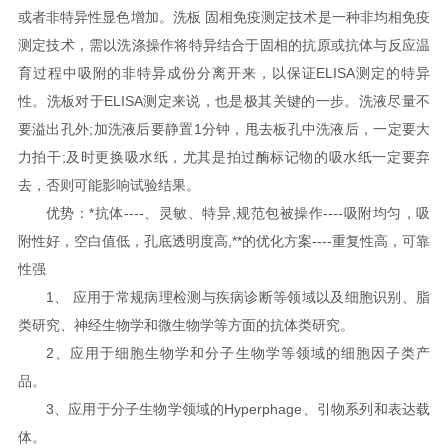
或者非特异性显色增加。洗板 固相免疫测定技术是一种非均相免疫
测定技术，需以洗涤操作将特异结合于固相的抗原或抗体与反应温
育过程中吸附的非特异成份分离开来，以保证ELISA测定的特异
性。洗板对于ELISA测定来说，也是极其关键的一步。洗液尽量不
要溢出孔外;加洗液后要静置1分钟，甩去板孔中洗液后，一定要大
力拍干;及时更换吸水纸，尤其是拍过酶标记物的吸水纸一定要弃
去，否则可能影响试验结果。
优势：*抗体----、灵敏、特异,规范包被操作----吸附均匀，吸
附性好，空白值低，孔底透明度高,**的优化方案----重复性高，可靠
性强
1、 应用于常规病理检测与疾病诊断等领域以及细胞识别、脂
类研究、神经生物学和微生物学等方面的抗体类研究。
2、应用于细胞生物学和分子生物学等领域的细胞因子类产
品。
3、应用于分子生物学领域的Hyperphage、引物系列和表达载
体。