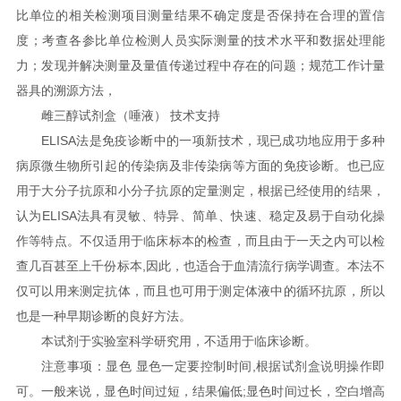
比单位的相关检测项目测量结果不确定度是否保持在合理的置信
度；考查各参比单位检测人员实际测量的技术水平和数据处理能
力；发现并解决测量及量值传递过程中存在的问题；规范工作计量
器具的溯源方法，
雌三醇试剂盒（唾液） 技术支持
ELISA法是免疫诊断中的一项新技术，现已成功地应用于多种
病原微生物所引起的传染病及非传染病等方面的免疫诊断。也已应
用于大分子抗原和小分子抗原的定量测定，根据已经使用的结果，
认为ELISA法具有灵敏、特异、简单、快速、稳定及易于自动化操
作等特点。不仅适用于临床标本的检查，而且由于一天之内可以检
查几百甚至上千份标本,因此，也适合于血清流行病学调查。本法不
仅可以用来测定抗体，而且也可用于测定体液中的循环抗原，所以
也是一种早期诊断的良好方法。
本试剂于实验室科学研究用，不适用于临床诊断。
注意事项：显色 显色一定要控制时间,根据试剂盒说明操作即
可。一般来说，显色时间过短，结果偏低;显色时间过长，空白增高