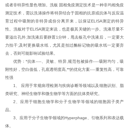
或者非特异性显色增加。洗板 固相免疫测定技术是一种非均相免疫
测定技术，需以洗涤操作将特异结合于固相的抗原或抗体与反应温
育过程中吸附的非特异成份分离开来，以保证ELISA测定的特异
性。洗板对于ELISA测定来说，也是极其关键的一步。洗液尽量不
要溢出孔外;加洗液后要静置1分钟，甩去板孔中洗液后，一定要大
力拍干;及时更换吸水纸，尤其是拍过酶标记物的吸水纸一定要弃
去，否则可能影响试验结果。
优势：*抗体----、灵敏、特异,规范包被操作----吸附均匀，吸
附性好，空白值低，孔底透明度高,**的优化方案----重复性高，可靠
性强
1、 应用于常规病理检测与疾病诊断等领域以及细胞识别、脂
类研究、神经生物学和微生物学等方面的抗体类研究。
2、应用于细胞生物学和分子生物学等领域的细胞因子类产
品。
3、应用于分子生物学领域的Hyperphage、引物系列和表达载
体。