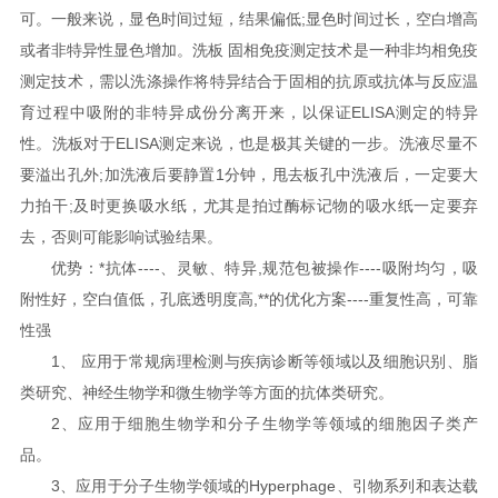
可。一般来说，显色时间过短，结果偏低;显色时间过长，空白增高
或者非特异性显色增加。洗板 固相免疫测定技术是一种非均相免疫
测定技术，需以洗涤操作将特异结合于固相的抗原或抗体与反应温
育过程中吸附的非特异成份分离开来，以保证ELISA测定的特异
性。洗板对于ELISA测定来说，也是极其关键的一步。洗液尽量不
要溢出孔外;加洗液后要静置1分钟，甩去板孔中洗液后，一定要大
力拍干;及时更换吸水纸，尤其是拍过酶标记物的吸水纸一定要弃
去，否则可能影响试验结果。
优势：*抗体----、灵敏、特异,规范包被操作----吸附均匀，吸
附性好，空白值低，孔底透明度高,**的优化方案----重复性高，可靠
性强
1、 应用于常规病理检测与疾病诊断等领域以及细胞识别、脂
类研究、神经生物学和微生物学等方面的抗体类研究。
2、应用于细胞生物学和分子生物学等领域的细胞因子类产
品。
3、应用于分子生物学领域的Hyperphage、引物系列和表达载