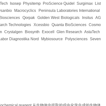
Tech Isosep Physitemp ProScience Quidel Surgimax List
nbio Macrocyclics Peninsula Laboratories International
iosciences Qorpak Golden West Biologicals Insitus AG
earch Technologies Xcessbio Quanta BioSciences Cosmo
em Crystalgen Biosynth Exocell Glen Research AstaTech
 Labor Diagnostika Nord Mybiosource Polysciences Seven
hemical reagent 从生物体中提取的或由化学合成的生物体