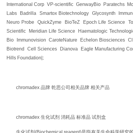
International Corp VP-scientific GenwayBio Paratechs
Labs Badrilla Smartox Biotechnology Glycosynth Immuno
Neuro Probe QuickZyme BioTeZ Epoch Life Science Tor
Scientific Meridian Life Science Haematologic Techn
Bio Immunovision CaroteNature Echelon Biosciences Cl
Biotrend Cell Sciences Dianova Eagle Manufacturing Co
Hills Foundation|;
chromadex 品牌 乾思公司相关品牌 相关产品
chromadex 生化试剂 消耗品 标准品 试剂盒
生化试剂(Biochemical reagent)是指有关生命