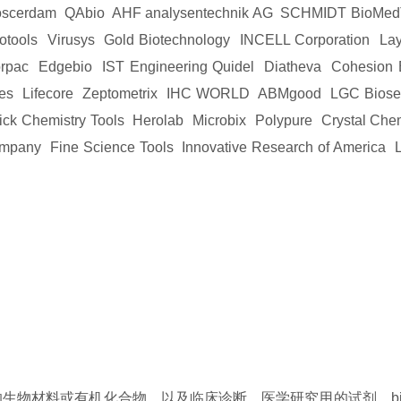
 Moscerdam QAbio AHF analysentechnik AG SCHMIDT BioMed
tools Virusys Gold Biotechnology INCELL Corporation Laysa
pac Edgebio IST Engineering Quidel Diatheva Cohesion B
ologies Lifecore Zeptometrix IHC WORLD ABMgood LGC Bios
ick Chemistry Tools Herolab Microbix Polypure Crystal Ch
mpany Fine Science Tools Innovative Research of America
科学研究的生物材料或有机化合物，以及临床诊断、医学研究用的试剂。bioc