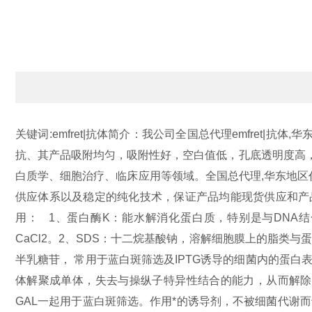
关键词:emfret|抗体
简介：我公司全国总代理emfret|抗体
抗、其产品吸附均匀，吸附性好，空白值低，孔底透明度高，代
白质学、细胞治疗、临床应用等领域。全国总代理,华东地区
供应体系以及稳定的纯化技术，保证产品均能现货供应和产
用：
1、蛋白酶K：能水解消化蛋白质，特别是与DNA结合的组蛋
CaCl2。
2、SDS：十二烷基酸钠，溶解细胞膜上的脂类与
半乳糖苷， 常用于蓝白斑筛选及IPTG诱导的细菌内的蛋
体解聚成单体，失去与操纵子特异性结合的能力，从而解除了
GAL一起用于蓝白斑筛选。作用*的诱导剂，不被细菌代谢