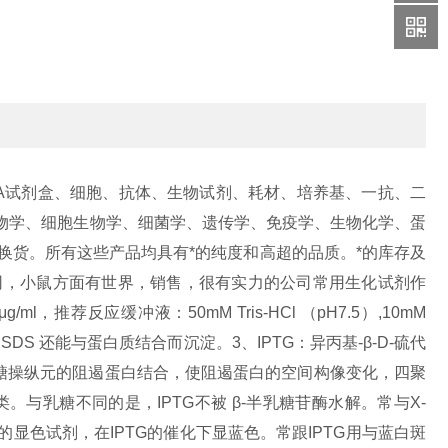
ELISA试剂盒、细胞、抗体、生物试剂、耗材、培养基、一抗、二
生物学、细胞生物学、细菌学、遗传学、免疫学、生物化学、蛋
换货。所有这些产品均具有*的纯度和高超的品质。*的库存及
的公司，小鼠方面有世界，销售，很有实力的公司
常用生化试剂作
反应缓冲液：50mM Tris-HCl （pH7.5）,10mM
SDS 还能与蛋白质结合而沉淀。
3、IPTG：异丙基-β-D-硫代
乳糖操纵元的阻遏蛋白结合，使阻遏蛋白的空间构像变化，四聚
乳糖不同的是，IPTG不被 β-半乳糖苷酶水解。常与X-
是IPTG的显色试剂，在IPTG的催化下显蓝色。常跟IPTG用与蓝白斑