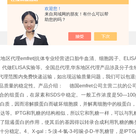
欢迎您！
emfret|抗体
来自局域网的朋友！有什么可以帮
助您的吗？
更新时间：2016-12-07 点击次数：351
,华东地区代理emfret|抗体专业经营进口胎牛血清、细胞因子、
做ELISA实验等。
全国总代理,华东地区代理产品涉及分子
代理范围内免费快递运输，如出现运输质量问题，我们可以包退
品质量的稳定性。
产品介绍：
德国emfret公司主营二抗
白，在尿素和SDS中稳定。一般工作浓度是50—100μg/ml，推荐
蛋白质，因而溶解膜蛋白而破坏细胞膜，并解离细胞中的核蛋白，
白表达等。IPTG和乳糖的结构相似，所以它和乳糖一样，可以与
阻遏蛋白的作用，使其后的基因得以转录合成利用乳糖的酶类。与
而十分稳定。
4、X-gal：5-溴-4-氯-3-吲哚-β-D-半乳糖苷，