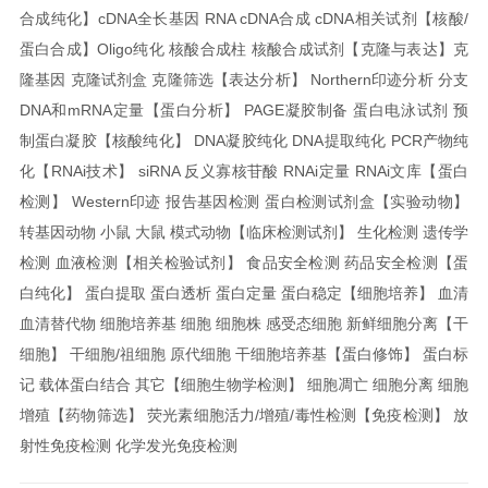
合成纯化】cDNA全长基因 RNA cDNA合成 cDNA相关试剂
【核酸/
蛋白合成】Oligo纯化 核酸合成柱 核酸合成试剂
【克隆与表达】克
隆基因 克隆试剂盒 克隆筛选
【表达分析】 Northern印迹分析 分支
DNA和mRNA定量
【蛋白分析】 PAGE凝胶制备 蛋白电泳试剂 预
制蛋白凝胶
【核酸纯化】 DNA凝胶纯化 DNA提取纯化 PCR产物纯
化
【RNAi技术】 siRNA 反义寡核苷酸 RNAi定量 RNAi文库
【蛋白
检测】 Western印迹 报告基因检测 蛋白检测试剂盒
【实验动物】
转基因动物 小鼠 大鼠 模式动物
【临床检测试剂】 生化检测 遗传学
检测 血液检测
【相关检验试剂】 食品安全检测 药品安全检测
【蛋
白纯化】 蛋白提取 蛋白透析 蛋白定量 蛋白稳定
【细胞培养】 血清
血清替代物 细胞培养基 细胞 细胞株 感受态细胞 新鲜细胞分离
【干
细胞】 干细胞/祖细胞 原代细胞 干细胞培养基
【蛋白修饰】 蛋白标
记 载体蛋白结合 其它
【细胞生物学检测】 细胞凋亡 细胞分离 细胞
增殖
【药物筛选】 荧光素细胞活力/增殖/毒性检测
【免疫检测】 放
射性免疫检测 化学发光免疫检测