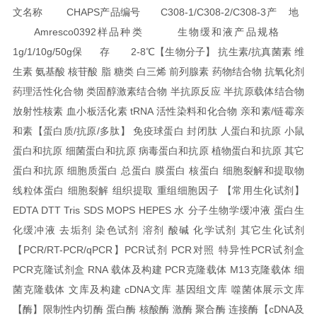
文名称 CHAPS
产品编号 C308-1/C308-2/C308-3
产 地
Amresco0392
样品种类 生物缓和液
产品规格
1g/1/10g/50g
保 存 2-8℃
【生物分子】 抗生素/抗真菌素 维
生素 氨基酸 核苷酸 脂 糖类 白三烯 前列腺素 药物结合物 抗氧化剂
药理活性化合物 类固醇激素结合物 半抗原反应 半抗原载体结合物
放射性核素 血小板活化素 tRNA 活性染料和化合物 亲和素/链霉亲
和素
【蛋白质/抗原/多肽】 免疫球蛋白 封闭肽 人蛋白和抗原 小鼠
蛋白和抗原 细菌蛋白和抗原 病毒蛋白和抗原 植物蛋白和抗原 其它
蛋白和抗原 细胞质蛋白 总蛋白 膜蛋白 核蛋白 细胞裂解和提取物
线粒体蛋白 细胞裂解 组织提取 重组细胞因子
【常用生化试剂】
EDTA DTT Tris SDS MOPS HEPES 水 分子生物学缓冲液 蛋白生
化缓冲液 去垢剂 染色试剂 溶剂 酸碱 化学试剂 其它生化试剂
【PCR/RT-PCR/qPCR】PCR试剂 PCR对照 特异性PCR试剂盒
PCR克隆试剂盒 RNA 载体及构建 PCR克隆载体 M13克隆载体 细
菌克隆载体 文库及构建 cDNA文库 基因组文库 噬菌体展示文库
【酶】限制性内切酶 蛋白酶 核酸酶 激酶 聚合酶 连接酶
【cDNA及